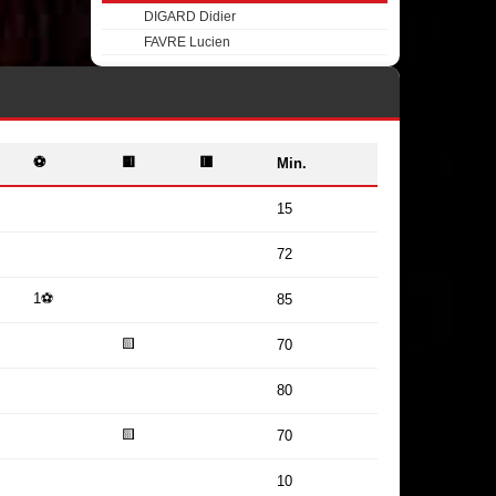
DIGARD Didier
FAVRE Lucien
⚽
🟨
🟥
Min.
15
72
1⚽
85
🟨
70
80
🟨
70
10