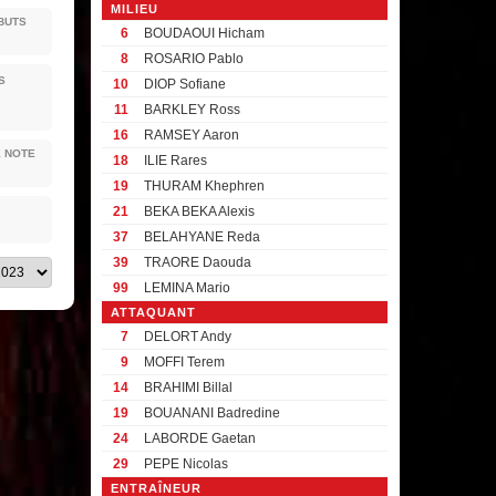
MILIEU
BUTS
6
BOUDAOUI Hicham
8
ROSARIO Pablo
S
10
DIOP Sofiane
11
BARKLEY Ross
16
RAMSEY Aaron
E NOTE
18
ILIE Rares
19
THURAM Khephren
21
BEKA BEKA Alexis
37
BELAHYANE Reda
39
TRAORE Daouda
99
LEMINA Mario
ATTAQUANT
7
DELORT Andy
9
MOFFI Terem
14
BRAHIMI Billal
19
BOUANANI Badredine
24
LABORDE Gaetan
29
PEPE Nicolas
ENTRAÎNEUR