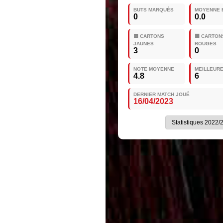
BUTS MARQUÉS
MOYENNE 
0
0.0
🟨 CARTONS
🟥 CARTON
JAUNES
ROUGES
3
0
NOTE MOYENNE
MEILLEUR
4.8
6
DERNIER MATCH JOUÉ
16/04/2023