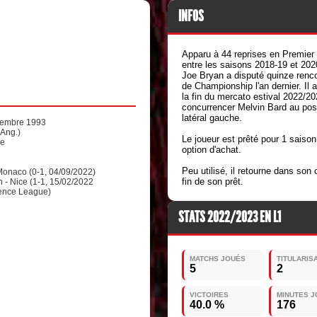
INFOS
Apparu à 44 reprises en Premier
entre les saisons 2018-19 et 202
Joe Bryan a disputé quinze renc
de Championship l'an dernier. Il a
la fin du mercato estival 2022/20
concurrencer Melvin Bard au pos
latéral gauche.
tembre 1993
(Ang.)
Le joueur est prêté pour 1 saison
se
option d'achat.
Peu utilisé, il retourne dans son 
Monaco (0-1, 04/09/2022)
fin de son prêt.
n - Nice (1-1, 15/02/2022
ence League)
STATS 2022/2023 EN L1
MATCHS JOUÉS
TITULARIS
5
2
VICTOIRES
MINUTES 
40.0 %
176