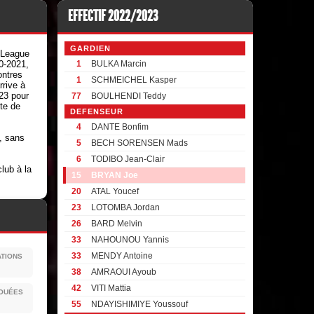
EFFECTIF 2022/2023
GARDIEN
 League
0-2021,
1
BULKA Marcin
ontres
1
SCHMEICHEL Kasper
rrive à
23 pour
77
BOULHENDI Teddy
te de
DEFENSEUR
4
DANTE Bonfim
, sans
5
BECH SORENSEN Mads
6
TODIBO Jean-Clair
club à la
15
BRYAN Joe
20
ATAL Youcef
23
LOTOMBA Jordan
26
BARD Melvin
33
NAHOUNOU Yannis
33
MENDY Antoine
ATIONS
38
AMRAOUI Ayoub
42
VITI Mattia
JOUÉES
55
NDAYISHIMIYE Youssouf