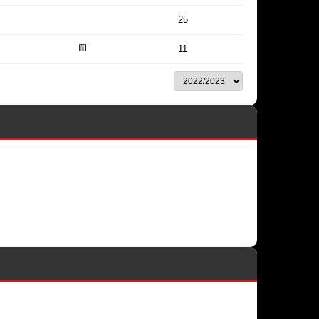
25
🟨
11