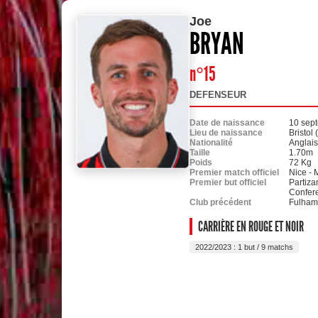
Joe
BRYAN
n°15
DEFENSEUR
Date de naissance
10 sep
Lieu de naissance
Bristol 
Nationalité
Anglai
Taille
1.70m
Poids
72 Kg
Premier match officiel
Nice - 
Premier but officiel
Partiza
Confer
Club précédent
Fulham
CARRIÈRE EN ROUGE ET NOIR
2022/2023 : 1 but / 9 matchs