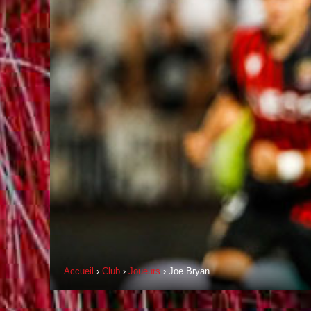
Accueil
›
Club
›
Joueurs
› Joe Bryan