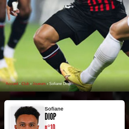
Accueil
›
Club
›
Joueurs
› Sofiane Diop
Sofiane
DIOP
n°10