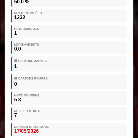
50.0 %
MINUTES JOUÉES
1232
BUTS MARQUÉS
1
MOYENNE BUTS
0.0
🟨 CARTONS JAUNES
1
🟥 CARTONS ROUGES
0
NOTE MOYENNE
5.3
MEILLEURE NOTE
7
DERNIER MATCH JOUÉ
17/05/2026