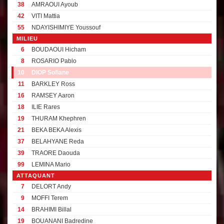
38
AMRAOUI Ayoub
42
VITI Mattia
55
NDAYISHIMIYE Youssouf
MILIEU
6
BOUDAOUI Hicham
8
ROSARIO Pablo
10
DIOP Sofiane
11
BARKLEY Ross
16
RAMSEY Aaron
18
ILIE Rares
19
THURAM Khephren
21
BEKA BEKA Alexis
37
BELAHYANE Reda
39
TRAORE Daouda
99
LEMINA Mario
ATTAQUANT
7
DELORT Andy
9
MOFFI Terem
14
BRAHIMI Billal
19
BOUANANI Badredine