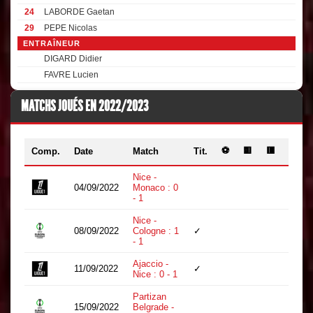
24
LABORDE Gaetan
29
PEPE Nicolas
ENTRAÎNEUR
DIGARD Didier
FAVRE Lucien
MATCHS JOUÉS EN 2022/2023
⚽
🟨
🟥
Comp.
Date
Match
Tit.
Min.
Nice -
04/09/2022
Monaco : 0
15
- 1
Nice -
08/09/2022
Cologne : 1
✓
90
- 1
Ajaccio -
11/09/2022
✓
90
Nice : 0 - 1
Partizan
15/09/2022
Belgrade -
27