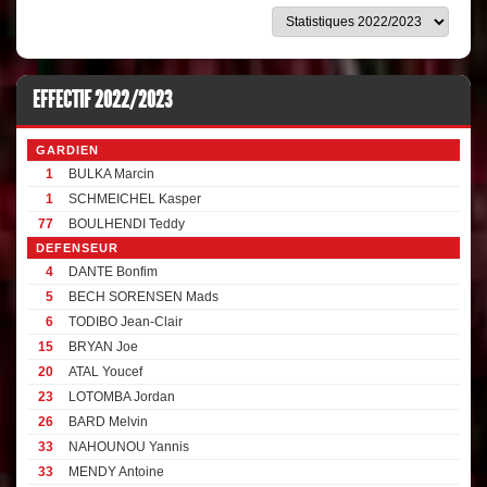
EFFECTIF 2022/2023
GARDIEN
1
BULKA Marcin
1
SCHMEICHEL Kasper
77
BOULHENDI Teddy
DEFENSEUR
4
DANTE Bonfim
5
BECH SORENSEN Mads
6
TODIBO Jean-Clair
15
BRYAN Joe
20
ATAL Youcef
23
LOTOMBA Jordan
26
BARD Melvin
33
NAHOUNOU Yannis
33
MENDY Antoine