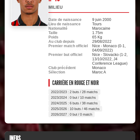
MILIEU
Date de naissance
9 juin 2000
Lieu de naissance
Tours
Nationalité
Marocaine
Taille
1.75m
Poids
65 Kg
Au club depuis
29/08/2022
Premier match officiel
Nice - Monaco (0-1,
04/09/2022)
Premier but officiel
Nice - Slovacko (1-2,
13/10/2022, J4
Conference League)
Club précédent
Monaco
Sélection
Maroc A
CARRIÈRE EN ROUGE ET NOIR
2022/2023 : 2 buts / 28 matchs
2023/2024 : 0 but / 10 matchs
2024/2025 : 6 buts / 38 matchs
2025/2026 : 10 buts / 46 matchs
2026/2027 : 0 but / 0 match
INFOS