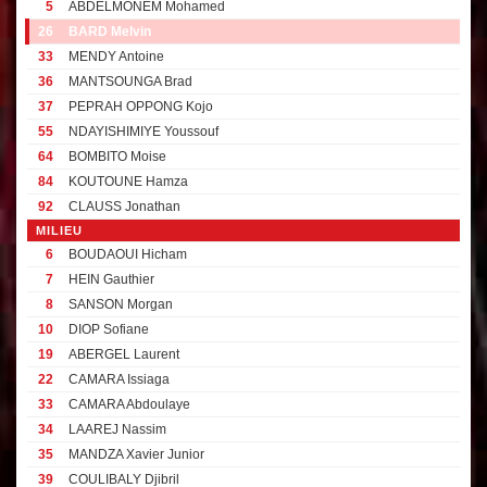
5
ABDELMONEM Mohamed
26
BARD Melvin
33
MENDY Antoine
36
MANTSOUNGA Brad
37
PEPRAH OPPONG Kojo
55
NDAYISHIMIYE Youssouf
64
BOMBITO Moise
84
KOUTOUNE Hamza
92
CLAUSS Jonathan
MILIEU
6
BOUDAOUI Hicham
7
HEIN Gauthier
8
SANSON Morgan
10
DIOP Sofiane
19
ABERGEL Laurent
22
CAMARA Issiaga
33
CAMARA Abdoulaye
34
LAAREJ Nassim
35
MANDZA Xavier Junior
39
COULIBALY Djibril