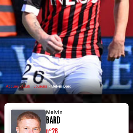
Accueil
›
Club
›
Joueurs
› Melvin Bard
Melvin
BARD
n°26