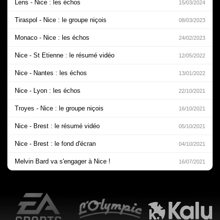
Lens - Nice : les échos
15/03/2024
Tiraspol - Nice : le groupe niçois
08/03/2023
Monaco - Nice : les échos
24/02/2023
Nice - St Etienne : le résumé vidéo
12/05/2022
Nice - Nantes : les échos
13/01/2022
Nice - Lyon : les échos
22/10/2021
Troyes - Nice : le groupe niçois
16/10/2021
Nice - Brest : le résumé vidéo
05/10/2021
Nice - Brest : le fond d'écran
04/10/2021
Melvin Bard va s'engager à Nice !
16/07/2021
EA Sports
L'Olympic Restaurant
K