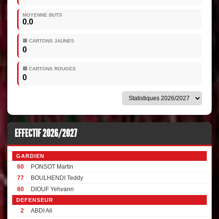
MOYENNE BUTS
0.0
🟨 CARTONS JAUNES
0
🟥 CARTONS ROUGES
0
EFFECTIF 2026/2027
GARDIEN
60
PONSOT Martin
77
BOULHENDI Teddy
80
DIOUF Yehvann
DEFENSEUR
2
ABDI Ali