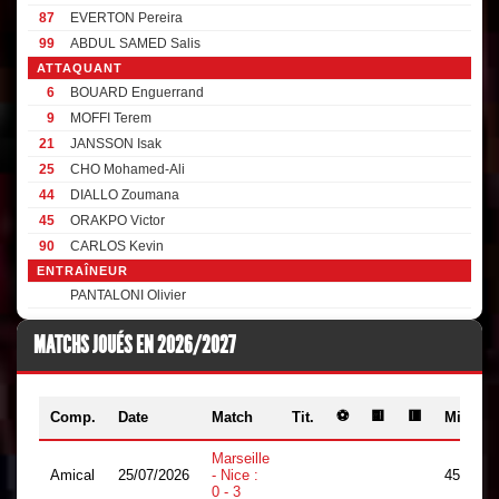
87
EVERTON Pereira
99
ABDUL SAMED Salis
ATTAQUANT
6
BOUARD Enguerrand
9
MOFFI Terem
21
JANSSON Isak
25
CHO Mohamed-Ali
44
DIALLO Zoumana
45
ORAKPO Victor
90
CARLOS Kevin
ENTRAÎNEUR
PANTALONI Olivier
MATCHS JOUÉS EN 2026/2027
⚽
🟨
🟥
Comp.
Date
Match
Tit.
Min.
Marseille
Amical
25/07/2026
- Nice :
45
0 - 3