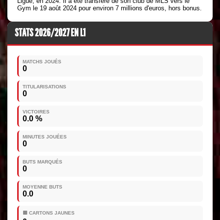
Ligue, en 2024. Il a été transféré de son club de MLS vers le
Gym le 19 août 2024 pour environ 7 millions d'euros, hors bonus.
STATS 2026/2027 EN L1
MATCHS JOUÉS
0
TITULARISATIONS
0
VICTOIRES
0.0 %
MINUTES JOUÉES
0
BUTS MARQUÉS
0
MOYENNE BUTS
0.0
🟨 CARTONS JAUNES