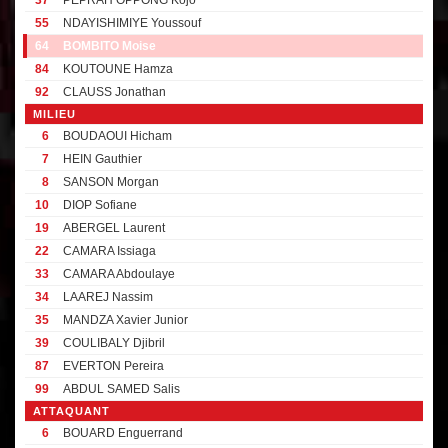
37
PEPRAH OPPONG Kojo
55
NDAYISHIMIYE Youssouf
64
BOMBITO Moise
84
KOUTOUNE Hamza
92
CLAUSS Jonathan
MILIEU
6
BOUDAOUI Hicham
7
HEIN Gauthier
8
SANSON Morgan
10
DIOP Sofiane
19
ABERGEL Laurent
22
CAMARA Issiaga
33
CAMARA Abdoulaye
34
LAAREJ Nassim
35
MANDZA Xavier Junior
39
COULIBALY Djibril
87
EVERTON Pereira
99
ABDUL SAMED Salis
ATTAQUANT
6
BOUARD Enguerrand