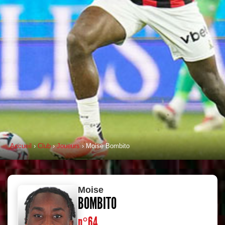
Accueil
›
Club
›
Joueurs
› Moise Bombito
Moise
BOMBITO
n°64