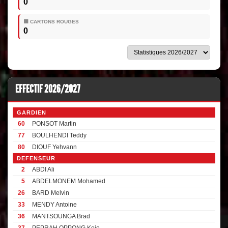
0
🟥 CARTONS ROUGES
0
EFFECTIF 2026/2027
GARDIEN
60
PONSOT Martin
77
BOULHENDI Teddy
80
DIOUF Yehvann
DEFENSEUR
2
ABDI Ali
5
ABDELMONEM Mohamed
26
BARD Melvin
33
MENDY Antoine
36
MANTSOUNGA Brad