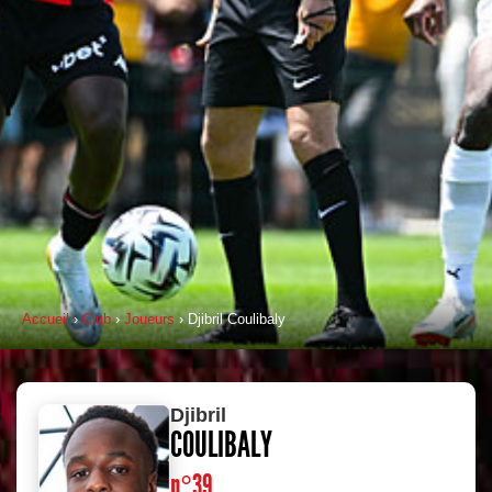
Accueil
›
Club
›
Joueurs
› Djibril Coulibaly
Djibril
COULIBALY
n°39