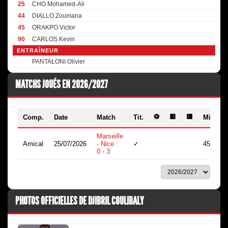
25
CHO Mohamed-Ali
44
DIALLO Zoumana
45
ORAKPO Victor
90
CARLOS Kevin
ENTRAÎNEUR
PANTALONI Olivier
MATCHS JOUÉS EN 2026/2027
⚽
🟨
🟥
Comp.
Date
Match
Tit.
Min.
Marseille
Amical
25/07/2026
- Nice :
✓
45
0 - 3
PHOTOS OFFICIELLES DE DJIBRIL COULIBALY