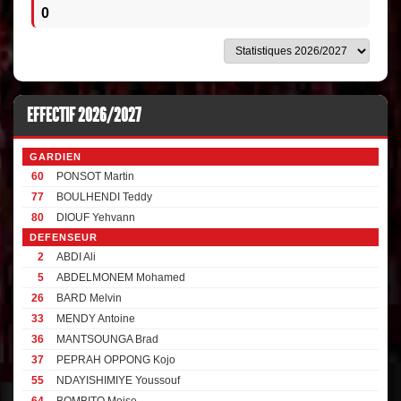
0
EFFECTIF 2026/2027
GARDIEN
60
PONSOT Martin
77
BOULHENDI Teddy
80
DIOUF Yehvann
DEFENSEUR
2
ABDI Ali
5
ABDELMONEM Mohamed
26
BARD Melvin
33
MENDY Antoine
36
MANTSOUNGA Brad
37
PEPRAH OPPONG Kojo
55
NDAYISHIMIYE Youssouf