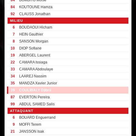
64
BOMBITO Moise
84
KOUTOUNE Hamza
92
CLAUSS Jonathan
MILIEU
6
BOUDAOUI Hicham
7
HEIN Gauthier
8
SANSON Morgan
10
DIOP Sofiane
19
ABERGEL Laurent
22
CAMARA Issiaga
33
CAMARA Abdoulaye
34
LAAREJ Nassim
35
MANDZA Xavier Junior
39
COULIBALY Djibril
87
EVERTON Pereira
99
ABDUL SAMED Salis
ATTAQUANT
6
BOUARD Enguerrand
9
MOFFI Terem
21
JANSSON Isak