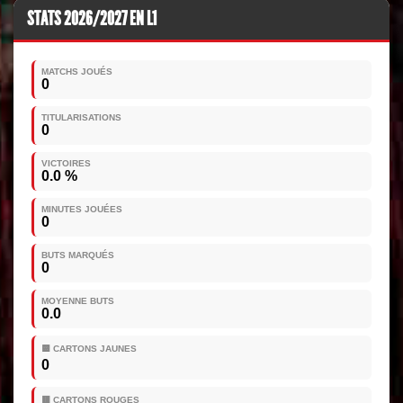
STATS 2026/2027 EN L1
MATCHS JOUÉS
0
TITULARISATIONS
0
VICTOIRES
0.0 %
MINUTES JOUÉES
0
BUTS MARQUÉS
0
MOYENNE BUTS
0.0
🟨 CARTONS JAUNES
0
🟥 CARTONS ROUGES